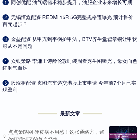
​同创优配 油气端需求稳步提升，油服企业未来增长可期
1
​无锡恒鑫配资 REDMI 15R 5G完整规格遭曝光 预计售价
2
百元起步？
​金垒配资 从甲亢到平衡护甲法，BTV养生堂翟章锁让甲状
3
腺从不是问题
​众银策略 李湘王诗龄伦敦时装周看秀生图曝光，母女面色
4
红润气血足
​股涨柜配资 岚图汽车递交港股上市申请 今年前7个月已实
5
现盈利
最新文章
点点策略网 硬皮病不用愁！这张通络方，帮
1
你打通堵了的气血经络