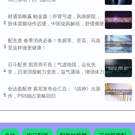
财通策略赢 帕金森｜肝肾亏虚，风痰瘀阻，
2
肢体震颤动作迟缓，中医熄风解痉，舒缓僵硬
配先查 春季消炎必备！鱼腥草、苦瓜、马齿
3
苋这样做更健康！
日斗配资 肌营养不良｜气虚络阻，运化失
4
常，日渐消瘦耐力变差，益气通络，增强体力
创达盈配资 索尼发布会汇总：《战神》出新
5
作，PS5独占策略回归