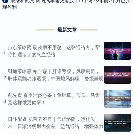
​股涨柜配资 岚图汽车递交港股上市申请 今年前7个月已实
5
现盈利
最新文章
点点策略网 硬皮病不用愁！这张通络方，帮
1
你打通堵了的气血经络
财通策略赢 帕金森｜肝肾亏虚，风痰瘀阻，
2
肢体震颤动作迟缓，中医熄风解痉，舒缓僵硬
配先查 春季消炎必备！鱼腥草、苦瓜、马齿
3
苋这样做更健康！
日斗配资 肌营养不良｜气虚络阻，运化失
4
常，日渐消瘦耐力变差，益气通络，增强体力