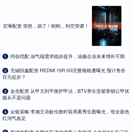
宏琳配资 突然，崩了！刚刚，利空突袭！
​同创优配 油气端需求稳步提升，油服企业未来增长可期
1
​无锡恒鑫配资 REDMI 15R 5G完整规格遭曝光 预计售价
2
百元起步？
​金垒配资 从甲亢到平衡护甲法，BTV养生堂翟章锁让甲状
3
腺从不是问题
​众银策略 李湘王诗龄伦敦时装周看秀生图曝光，母女面色
4
红润气血足