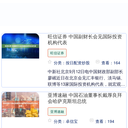
旺信证券 中国副财长会见国际投资
机构代表
旺信证券
分类：按日配资炒股
查看：164
中新社北京9月12日电中国财政部副部长
廖岷近日在北京会见汇丰银行、淡马锡、
联博等13家国际投资机构代表，就宏观经
济形势与政策、中美经贸关系等议题交换
亚博速融 中国石油董事长戴厚良拜
意见。 廖岷....
会哈萨克斯坦总统
亚博速融
分类：卓信宝
查看：194